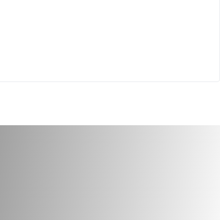
 PEPPER COARSE
BLACK PEPPER COARSE
ABA 20X100G
ALI BABA 10X400G
942
cod.
4964
 macinate
Spezie macinate