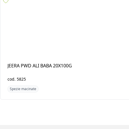
JEERA PWD ALI BABA
GINGER PWD TRS
20X100G
10X400G
cod.
5825
cod.
3639
Spezie macinate
Spezie macinate