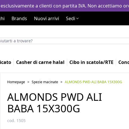
 esclusivamente a clienti con partita IVA. Non accettiamo ord
hi
Brands
Nuovi arrivi
Sedi
icato
Casher di carne halal
Cibo in scatola/RTE
Con
Homepage
>
Spezie macinate
>
ALMONDS PWD ALI BABA 15X300G
ALMONDS PWD ALI