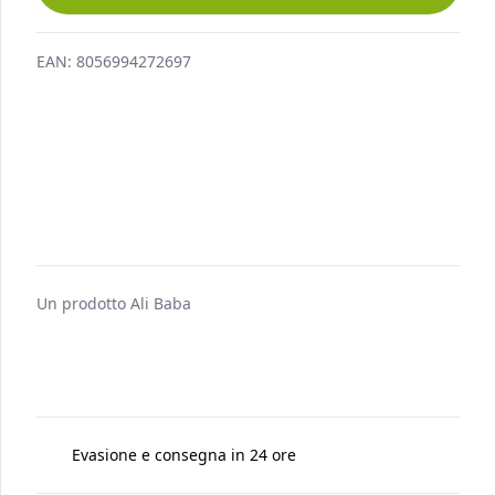
AGGIUNGI AL CARRELLO
EAN:
8056994272697
Un prodotto
Ali Baba
Evasione e consegna in 24 ore
Spedito da
Fresh Tropical