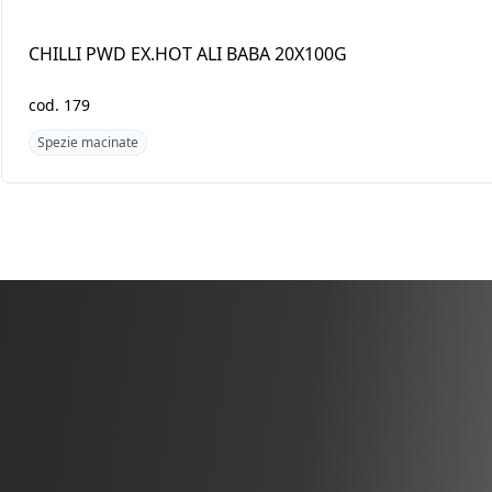
CHILLI PWD EX.HOT ALI
GINGER PWD TRS
BABA 20X100G
20X100G
cod.
179
cod.
3638
Spezie macinate
Spezie macinate
Scopri i pro
Pakistan/In