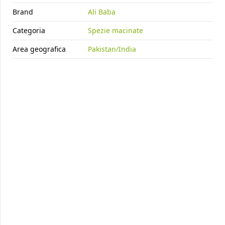
BABA 15X300G
cod.
1505
Brand
Ali Baba
Categoria
Spezie macinate
Area geografica
Pakistan/India