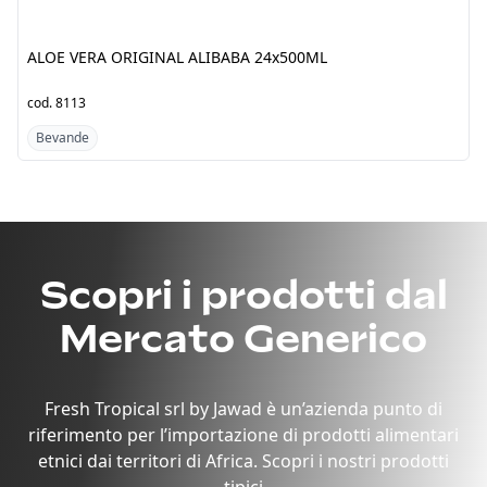
ALOE VERA ORIGINAL
TROPICAL 12x500ML
ALIBABA 24x500ML
cod.
8113
cod.
4907
Bevande
Bevande
Scopri i prodotti dal
Mercato Generico
Fresh Tropical srl by Jawad è un’azienda punto di
riferimento per l’importazione di prodotti alimentari
etnici dai territori di Africa. Scopri i nostri prodotti
tipici