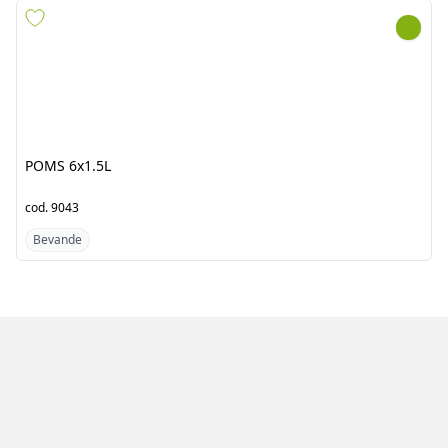
POMS 6x1.5L
SUCCO TWIST PEACH
12X1LT
cod.
9043
cod.
7353
Bevande
Bevande
Azienda
Prodotti
Clienti
Catalogo
Team
Registrati