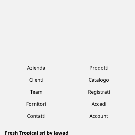
Fornitori
Accedi
Contatti
Account
Fresh Tropical srl by Jawad
Strada Provinciale 170 , 231 Marcallo Con Casone (MI)
+39 02 359 2321
freshtropical@freshtropical.it
freshtropical@pec.it
Lun-Ven 09.00-19.00 / Sab 08.00-13.00
Termini e condizioni
Privacy Policy
Cookie Policy
Made with love by Vuau