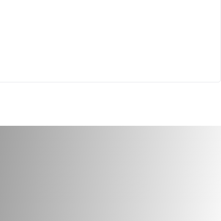
KALA CHANA 25KG
BLACK EYE BEANS ALI
BABA 3X5KG
254
cod.
8171
/Cereali
Legumi/Cereali