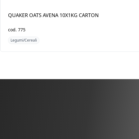
QUAKER OATS AVENA
KALA CHANA TRS 1
10X1KG CARTON
cod.
775
cod.
3472
Legumi/Cereali
Legumi/Cereali
Scopri i pro
Mercato Ge