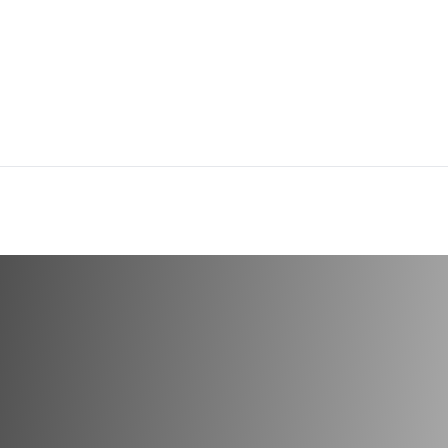
0X1KG
BULK CHICK PEAS 25KG
BULK 
cod.
6882
cod.
4
Legumi/Cereali
Legumi
dotti dal
nerico