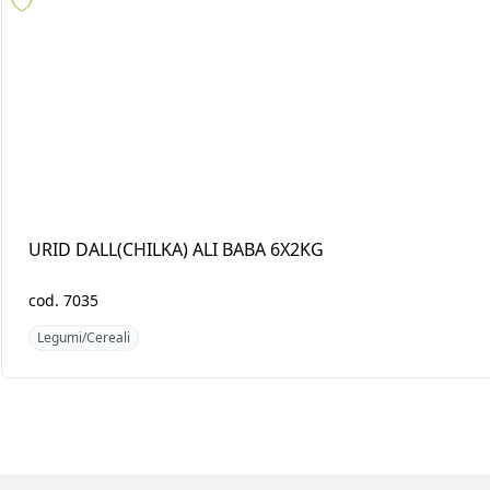
URID DALL(CHILKA) ALI
BLACK EYE BEANS A
BABA 6X2KG
BABA 6X2KG
cod.
7035
cod.
490
Legumi/Cereali
Legumi/Cereali