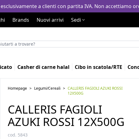
 esclusivamente a clienti con partita IVA. Non accettiamo ord
hi
Brands
Nuovi arrivi
Sedi
icato
Casher di carne halal
Cibo in scatola/RTE
Con
Homepage
>
Legumi/Cereali
>
CALLERIS FAGIOLI AZUKI ROSSI
12X500G
CALLERIS FAGIOLI