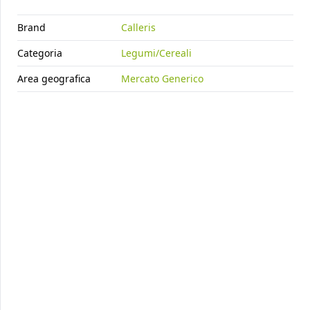
AZUKI ROSSI 12X500G
cod.
5843
Brand
Calleris
Categoria
Legumi/Cereali
Area geografica
Mercato Generico