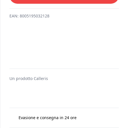
PRODOTTO ESAURITO
EAN:
8005195032128
Un prodotto
Calleris
Evasione e consegna in 24 ore
Spedito da
Fresh Tropical