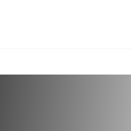
AMY
CANTU COCONUT
CANT
CURLING CREME 12OZ
MASQU
cod.
7172
cod.
7
Cosmetica
Cosme
dotti dal