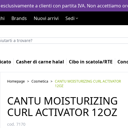
 esclusivamente a clienti con partita IVA. Non accettiamo ord
hi
Brands
Nuovi arrivi
Sedi
icato
Casher di carne halal
Cibo in scatola/RTE
Con
Homepage
>
Cosmetica
>
CANTU MOISTURIZING CURL ACTIVATOR
12OZ
CANTU MOISTURIZING