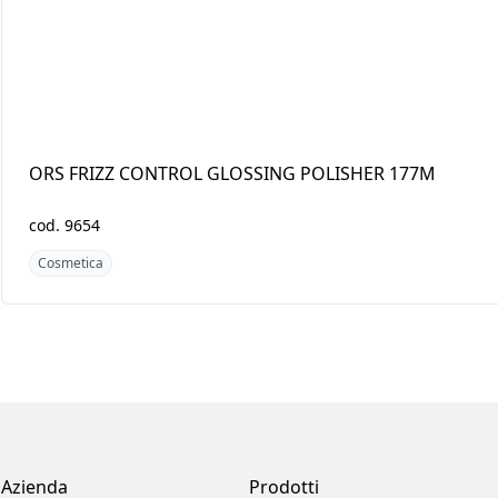
ORS FRIZZ CONTROL
QUEEN HELEN CB 
GLOSSING POLISHER
6x425GR
177M
cod.
9654
cod.
6056
Cosmetica
Cosmetica