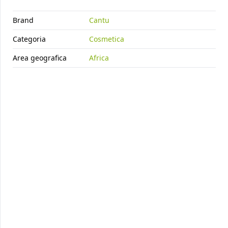
CURL ACTIVATOR 12OZ
cod.
7170
Brand
Cantu
Categoria
Cosmetica
Area geografica
Africa