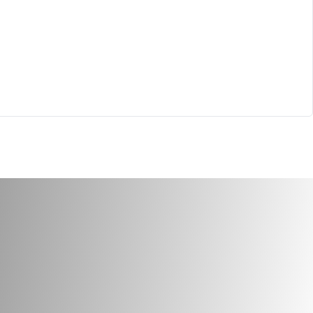
U DEEP TREATMENT
CANTU MOSTURIZING
E 12OZ (PZ)
TWIST & LOOK GEL 12oz
173
cod.
7174
tica
Cosmetica