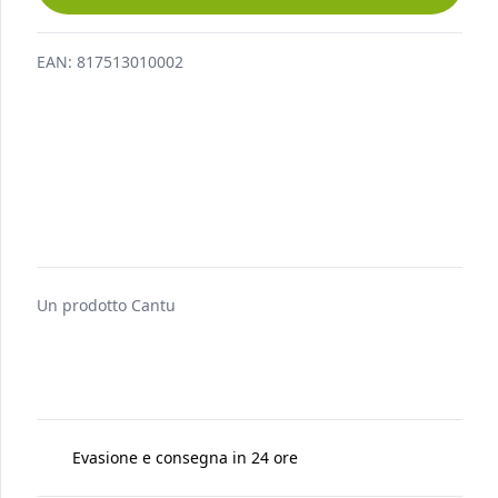
AGGIUNGI AL CARRELLO
EAN:
817513010002
Un prodotto
Cantu
Evasione e consegna in 24 ore
Spedito da
Fresh Tropical