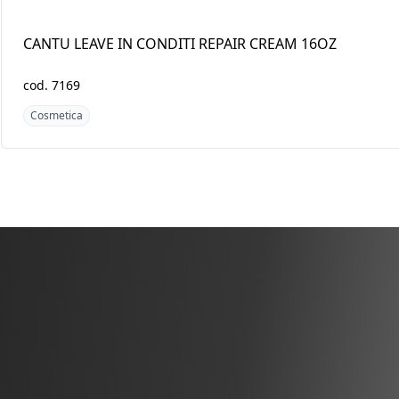
CANTU LEAVE IN CONDITI
CANTU CONDI CRE
REPAIR CREAM 16OZ
HAIR LOTION 12OZ
cod.
7169
cod.
7171
Cosmetica
Cosmetica
Scopri i pro
Africa