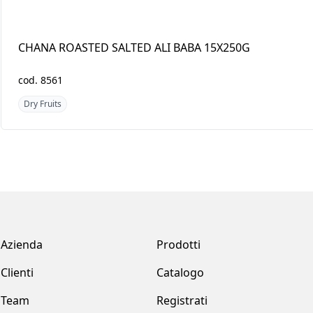
CHANA ROASTED SALTED
ALMONDS(U.S.A) AL
ALI BABA 15X250G
BABA 12X500G
cod.
8561
cod.
6775
Dry Fruits
Dry Fruits
Azienda
Prodotti