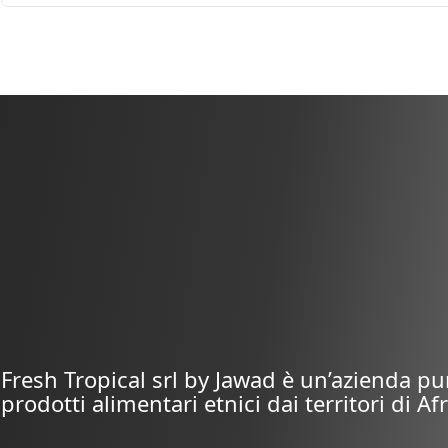
cod.
201
cod.
203
Legumi/Cereali
Legumi/Cereali
Scopri i pro
Mercato Ge