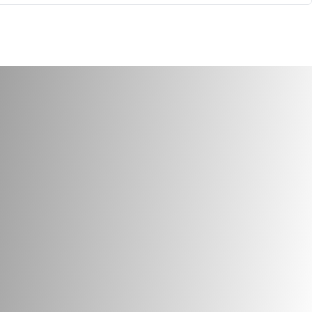
BALL 25KG
25KG
742
cod.
2748
/Cereali
Legumi/Cereali