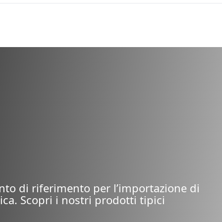
(HONEY)
FOOT
cod.
1110
cod.
2
Legumi/Cereali
Legumi
dotti dal
nerico