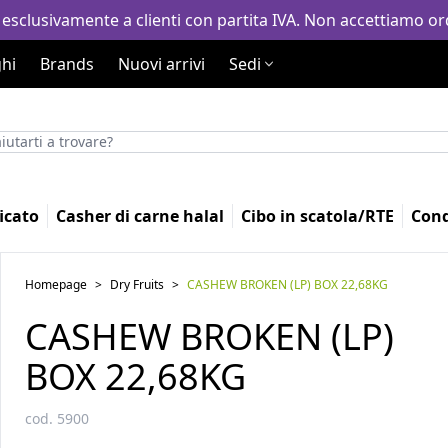
 esclusivamente a clienti con partita IVA. Non accettiamo ord
hi
Brands
Nuovi arrivi
Sedi
icato
Casher di carne halal
Cibo in scatola/RTE
Con
Homepage
>
Dry Fruits
>
CASHEW BROKEN (LP) BOX 22,68KG
CASHEW BROKEN (LP)