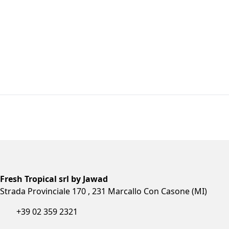
I
RAISINS GREEN ALI BABA
PISTA
20X100G
ALI B
cod.
3564
cod.
5
Dry Fruits
Dry Fru
Fresh Tropical srl by Jawad