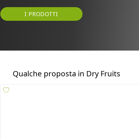
Fresh Tropical srl by Jawad è un’azienda pu
prodotti alimentari etnici dai territori di Afr
I PRODOTTI
Qualche proposta in
Dry Fruits