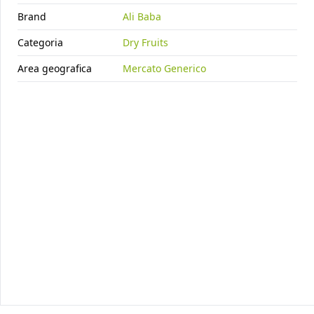
BOX 22,68KG
cod.
5900
Brand
Ali Baba
Categoria
Dry Fruits
Area geografica
Mercato Generico