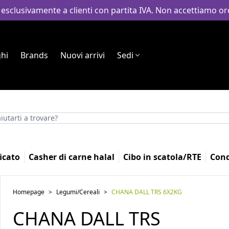
 esclusivamente a clienti con partita IVA. Non accettiamo ord
hi
Brands
Nuovi arrivi
Sedi
icato
Casher di carne halal
Cibo in scatola/RTE
Con
Homepage
>
Legumi/Cereali
>
CHANA DALL TRS 6X2KG
CHANA DALL TRS