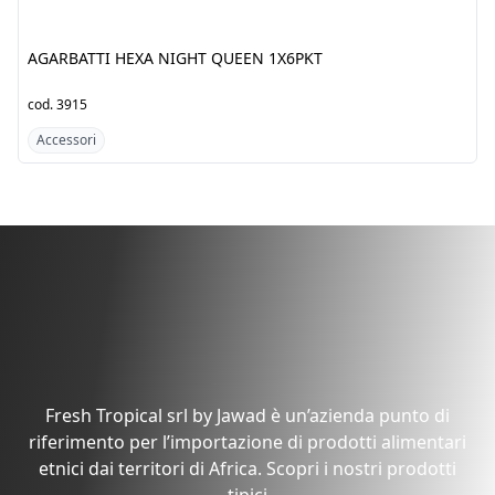
AGARBATTI HEXA NIGHT
AGARBATTI HEXA JASMINE
QUEEN 1X6PKT
1X6PKT
cod.
3915
cod.
5995
Accessori
Accessori
Scopri i prodotti dal
Mercato Generico
Fresh Tropical srl by Jawad è un’azienda punto di
riferimento per l’importazione di prodotti alimentari
etnici dai territori di Africa. Scopri i nostri prodotti
tipici