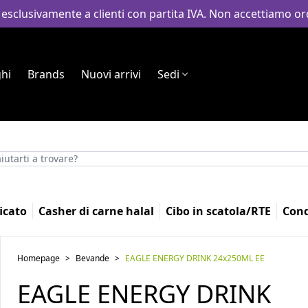
 esclusivamente a clienti con partita IVA. Non accettiamo ord
hi
Brands
Nuovi arrivi
Sedi
icato
Casher di carne halal
Cibo in scatola/RTE
Con
Homepage
>
Bevande
>
EAGLE ENERGY DRINK 24x250ML EE
EAGLE ENERGY DRINK