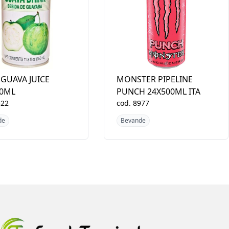
GUAVA JUICE
MONSTER PIPELINE
50ML
PUNCH 24X500ML ITA
522
cod.
8977
de
Bevande