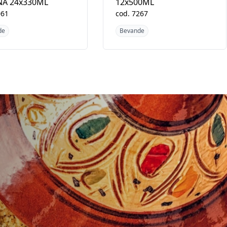
NA 24x330ML
12x500ML
061
cod.
7267
de
Bevande