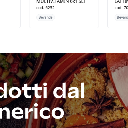
MULTIVITAMIN 6x1.5LT
LATTI
cod.
6252
cod.
7
Bevande
Bevan
dotti dal
nerico