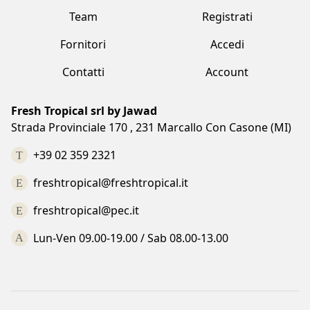
Contatti
Account
Fresh Tropical srl by Jawad
Strada Provinciale 170 , 231 Marcallo Con Casone (MI)
+39 02 359 2321
freshtropical@freshtropical.it
freshtropical@pec.it
Lun-Ven 09.00-19.00 / Sab 08.00-13.00
Termini e condizioni
Privacy Policy
Cookie Policy
Made with love by Vuau
COPYRIGHT©2023 FRESH TROPICAL SRL BY JAWAD. ALL RIGHTS