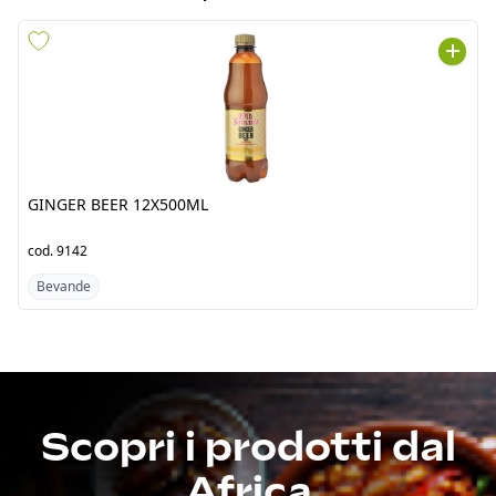
GINGER BEER 12X500ML
MONSTER PACIFIC PUNCH
24X500ML ITA
cod.
9142
cod.
2261
Bevande
Bevande
Scopri i prodotti dal
Africa
Fresh Tropical srl by Jawad è un’azienda punto di
riferimento per l’importazione di prodotti alimentari