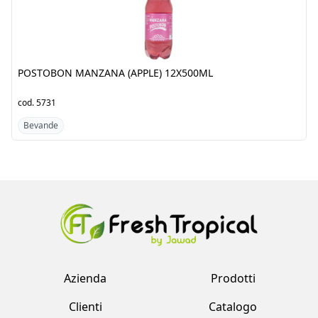
(APPLE) 12X500ML
24X300ML
cod.
5731
cod.
1340
Bevande
Bevande
Azienda
Prodotti
Clienti
Catalogo
Team
Registrati
Fornitori
Accedi