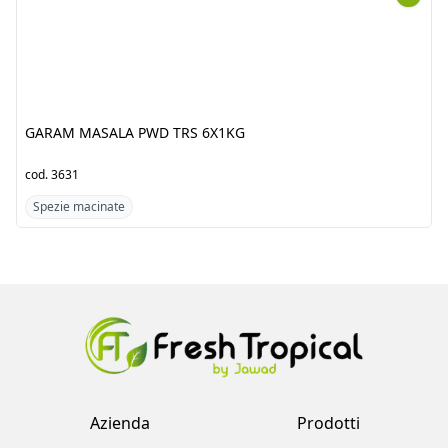
6X1KG
20X100G
cod.
3631
cod.
3584
Spezie macinate
Spezie macinate
Azienda
Prodotti
Clienti
Catalogo
Team
Registrati
Fornitori
Accedi
Contatti
Account