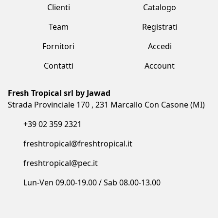
Fresh Tropical srl by Jawad
Strada Provinciale 170 , 231 Marcallo Con Casone (MI)
+39 02 359 2321
freshtropical@freshtropical.it
freshtropical@pec.it
Lun-Ven 09.00-19.00 / Sab 08.00-13.00
Termini e condizioni
Privacy Policy
Cookie Policy
Made with love by Vuau
COPYRIGHT©2023 FRESH TROPICAL SRL BY JAWAD. ALL RIGHTS
RESERVED. CF/P.IVA/VAT: IT05873910961 - COD. SDI: I6RSOLD - R.E.A. MB: