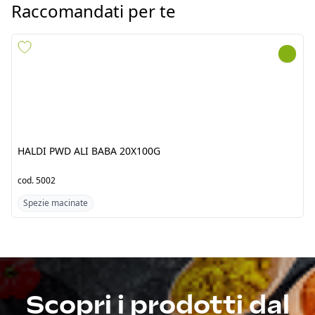
HALDI PWD ALI BABA
HALDI PWD ALI BABA
20X100G
6X1KG
cod.
5002
cod.
5004
Spezie macinate
Spezie macinate
Scopri i prodotti dal
Pakistan/India
Fresh Tropical srl by Jawad è un’azienda punto di
riferimento per l’importazione di prodotti alimentari