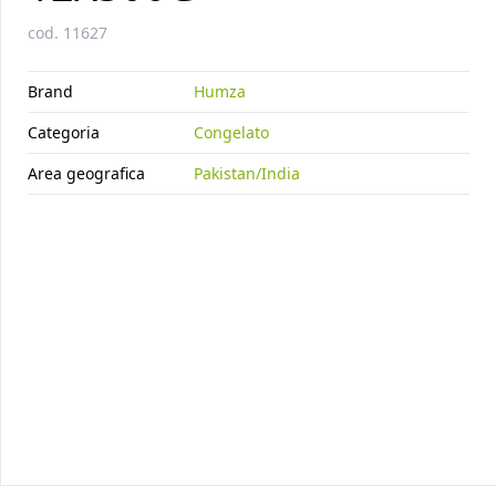
CORIANDER NAAN
12X300G
cod.
11627
Brand
Humza
Categoria
Congelato
Area geografica
Pakistan/India