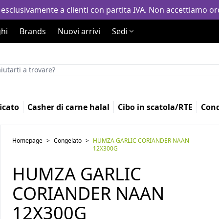
 esclusivamente a clienti con partita IVA. Non accettiamo ord
hi
Brands
Nuovi arrivi
Sedi
icato
Casher di carne halal
Cibo in scatola/RTE
Con
Homepage
>
Congelato
>
HUMZA GARLIC CORIANDER NAAN
12X300G
HUMZA GARLIC