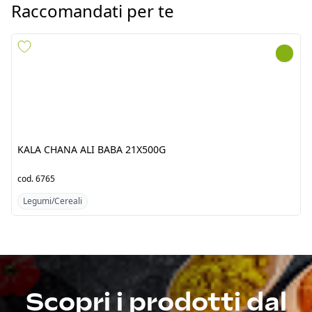
KALA CHANA ALI BABA
KALA CHANA ALI BABA
21X500G
10X1KG
cod.
6765
cod.
6767
Legumi/Cereali
Legumi/Cereali
Scopri i prodotti dal
Pakistan/India
Fresh Tropical srl by Jawad è un’azienda punto di
riferimento per l’importazione di prodotti alimentari