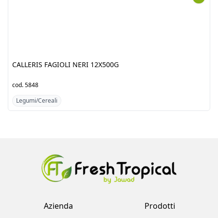
12X500G
6X2KG
cod.
5848
cod.
6840
Legumi/Cereali
Legumi/Cereali
Azienda
Prodotti
Clienti
Catalogo
Team
Registrati
Fornitori
Accedi
Contatti
Account