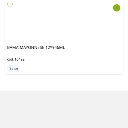
BAMA MAYONNESE
SALSA SIYAU KIKKO SOY
12*946ML
SAUCE 12X1L
cod.
10492
cod.
7443
Salse
Salse
Azienda
Prodotti
Clienti
Catalogo
Team
Registrati
Fornitori
Accedi