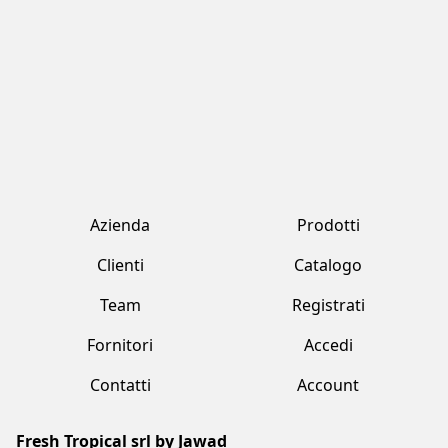
Contatti
Account
Fresh Tropical srl by Jawad
Strada Provinciale 170 , 231 Marcallo Con Casone (MI)
+39 02 359 2321
freshtropical@freshtropical.it
freshtropical@pec.it
Lun-Ven 09.00-19.00 / Sab 08.00-13.00
Termini e condizioni
Privacy Policy
Cookie Policy
Made with love by Vuau