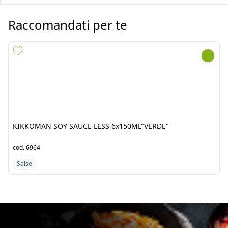
KIKKOMAN SOY SAUCE
KIKKOMAN SOY SAUCE PET
LESS 6x150ML"VERDE"
6x1LT "ROSSO"
cod.
6964
cod.
6965
Salse
Salse
Scopri i prodotti dal
Orientale
Fresh Tropical srl by Jawad è un’azienda punto di