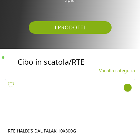
I PRODOTTI
Cibo in scatola/RTE
Vai alla categoria
RTE HALDI'S DAL PALAK
SARSON KA SAAG SHEZAN
10X300G
12X840G
cod.
6150
cod.
2192