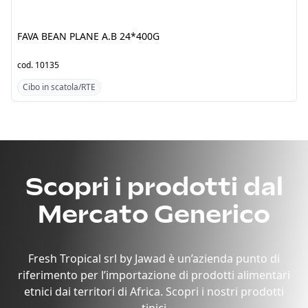
FAVA BEAN PLANE A.B
FAVA BEAN SUNFLOWER
24*400G
OIL A.B 24*400G
cod.
10135
cod.
10136
Cibo in scatola/RTE
Cibo in scatola/RTE
Scopri i prodotti dal
Mercato Generico
Fresh Tropical srl by Jawad è un’azienda punto di
riferimento per l’importazione di prodotti alimentari
etnici dai territori di Africa. Scopri i nostri prodotti
tipici