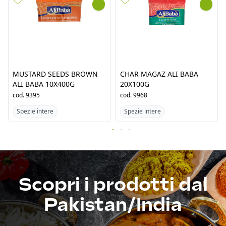
Raccomandati per te
MUSTARD SEEDS BROWN ALI BABA 10X400G
cod.
9395
c
Spezie intere