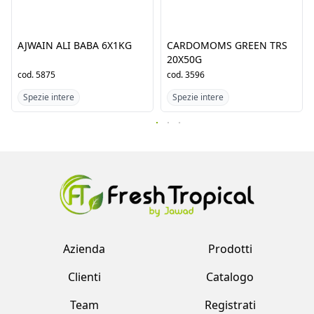
AJWAIN ALI BABA 6X1KG
cod.
5875
c
Spezie intere