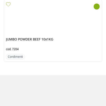
JUMBO POWDER BEEF
MURABBA PACHRANGA
10x1KG
CARROT 6X800G
cod.
7204
cod.
8523
Condimenti
Condimenti
Azienda
Prodotti
Clienti
Catalogo
Team
Registrati