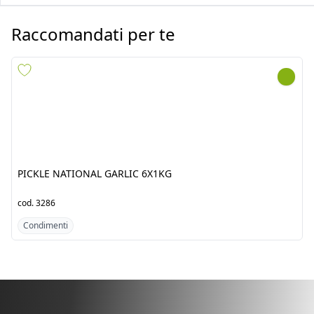
PICKLE NATIONAL GARLIC
PICKLE NATIONAL MANGO
6X1KG
6X1KG
cod.
3286
cod.
4516
Condimenti
Condimenti
Scopri i prodotti dal
Pakistan/India