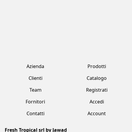
Fornitori
Accedi
Contatti
Account
Fresh Tropical srl by Jawad
Strada Provinciale 170 , 231 Marcallo Con Casone (MI)
+39 02 359 2321
freshtropical@freshtropical.it
freshtropical@pec.it
Lun-Ven 09.00-19.00 / Sab 08.00-13.00
Termini e condizioni
Privacy Policy
Cookie Policy