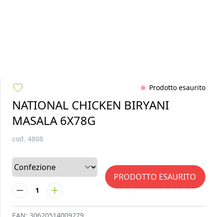
Prodotto esaurito
NATIONAL CHICKEN BIRYANI
MASALA 6X78G
cod.
4808
PRODOTTO ESAURITO
1
EAN:
30620514009279