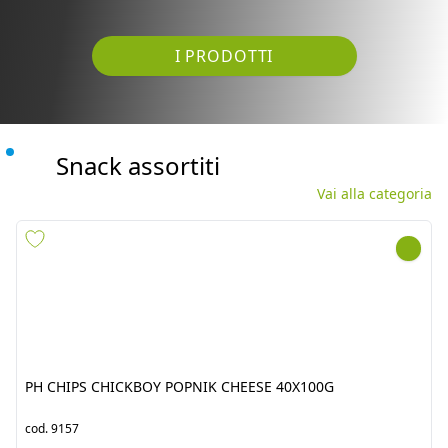
I PRODOTTI
Snack assortiti
Vai alla categoria
PH CHIPS CHICKBOY
FAR FAR (FRYMS) TUBE 2
POPNIK CHEESE 40X100G
ALI BABA 15X200
cod.
9157
cod.
10626
Snack assortiti
Snack assortiti