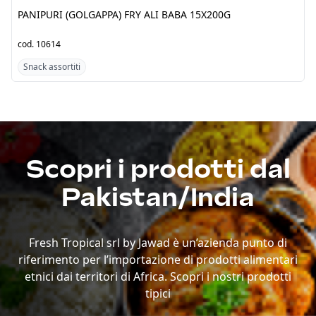
ALI BABA 15X200G
ALI BABA 15X200
cod.
10614
cod.
10625
Snack assortiti
Snack assortiti
Scopri i prodotti dal
Pakistan/India
Fresh Tropical srl by Jawad è un’azienda punto di
riferimento per l’importazione di prodotti alimentari
etnici dai territori di Africa. Scopri i nostri prodotti
tipici