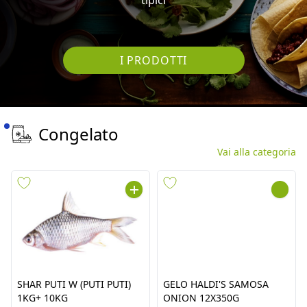
I PRODOTTI
Congelato
Vai alla categoria
SHAR PUTI W (PUTI PUTI)
GELO HALDI'S SAMOSA
1KG+ 10KG
ONION 12X350G
cod.
6746
cod.
10952