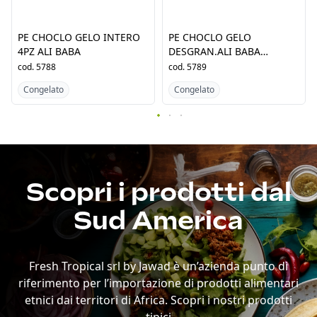
PE CHOCLO GELO INTERO
PE CHOCLO GELO
4PZ ALI BABA
DESGRAN.ALI BABA
12x500GR
cod.
5788
cod.
5789
Congelato
Congelato
Scopri i prodotti dal
Sud America
Fresh Tropical srl by Jawad è un’azienda punto di
riferimento per l’importazione di prodotti alimentari
etnici dai territori di Africa. Scopri i nostri prodotti
tipici