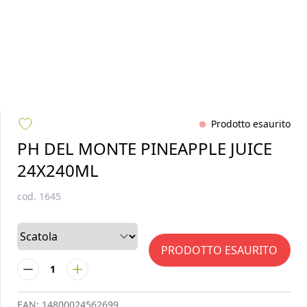
Prodotto esaurito
PH DEL MONTE PINEAPPLE JUICE
24X240ML
cod.
1645
PRODOTTO ESAURITO
1
EAN:
14800024562699