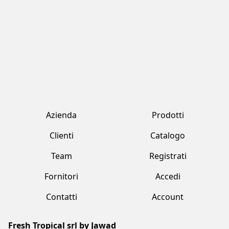
Fornitori
Accedi
Contatti
Account
Fresh Tropical srl by Jawad
Strada Provinciale 170 , 231 Marcallo Con Casone (MI)
+39 02 359 2321
freshtropical@freshtropical.it
freshtropical@pec.it
Lun-Ven 09.00-19.00 / Sab 08.00-13.00
Termini e condizioni
Privacy Policy
Cookie Policy
Made with love by Vuau