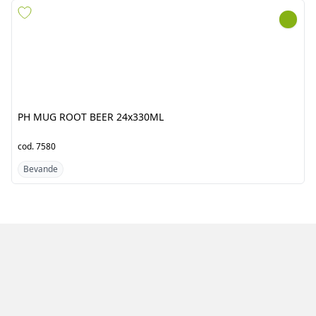
PH MUG ROOT BEER
PURE HEAVEN DRINK
24x330ML
WHITE GRAPE 12x750ML
cod.
7580
cod.
7955
Bevande
Bevande
Azienda
Prodotti
Clienti
Catalogo
Team
Registrati