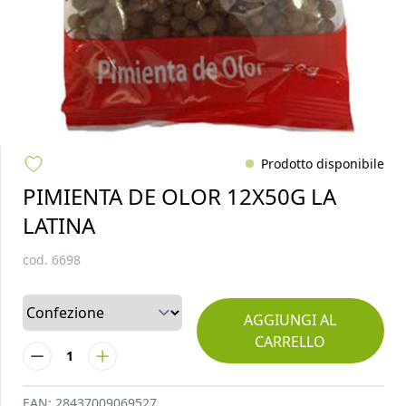
Prodotto disponibile
PIMIENTA DE OLOR 12X50G LA
LATINA
cod.
6698
AGGIUNGI AL
CARRELLO
1
EAN:
28437009069527