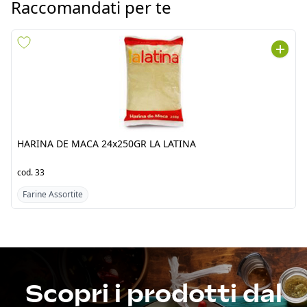
HARINA DE MACA
ANICE/ANIS ENTERO
24x250GR LA LATINA
12x50GR LA LATINA
cod.
33
cod.
41
Farine Assortite
Spezie intere
Scopri i prodotti dal
Sud America
Fresh Tropical srl by Jawad è un’azienda punto di