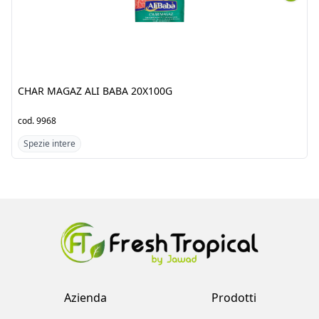
CHAR MAGAZ ALI BABA
POPPY SEEDS(KASKAS) ALI
20X100G
BABA 20X100G
cod.
9968
cod.
5885
Spezie intere
Spezie intere
Azienda
Prodotti
Clienti
Catalogo
Team
Registrati
Fornitori
Accedi