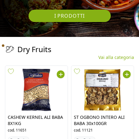
I PRODOTTI
Dry Fruits
Vai alla categoria
CASHEW KERNEL ALI BABA
ST OGBONO INTERO ALI
8X1KG
BABA 30x100GR
cod.
11651
cod.
11121