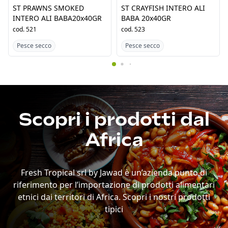
ST PRAWNS SMOKED
ST CRAYFISH INTERO ALI
INTERO ALI BABA20x40GR
BABA 20x40GR
cod.
521
cod.
523
Pesce secco
Pesce secco
Scopri i prodotti dal
Africa
Fresh Tropical srl by Jawad è un’azienda punto di
riferimento per l’importazione di prodotti alimentari
etnici dai territori di Africa. Scopri i nostri prodotti
tipici