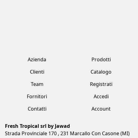
Contatti
Account
Fresh Tropical srl by Jawad
Strada Provinciale 170 , 231 Marcallo Con Casone (MI)
+39 02 359 2321
freshtropical@freshtropical.it
freshtropical@pec.it
Lun-Ven 09.00-19.00 / Sab 08.00-13.00
Termini e condizioni
Privacy Policy
Cookie Policy
Made with love by Vuau