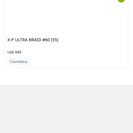
X-P ULTRA BRAID #60 (55)
JOHNSON'S BABY LOTION
6x500ML
cod.
645
cod.
9699
Cosmetica
Cosmetica
Azienda
Prodotti
Clienti
Catalogo
Team
Registrati
Fornitori
Accedi