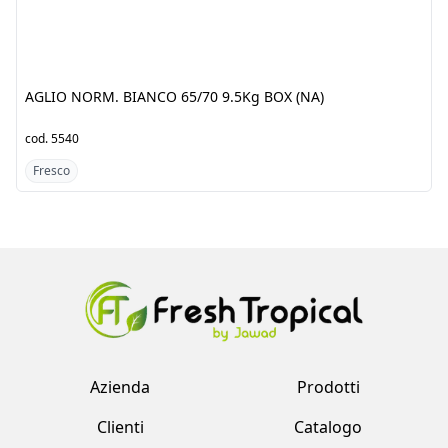
65/70 9.5Kg BOX (NA)
cod.
5540
cod.
4329
Fresco
Fresco
Azienda
Prodotti
Clienti
Catalogo
Team
Registrati
Fornitori
Accedi
Contatti
Account