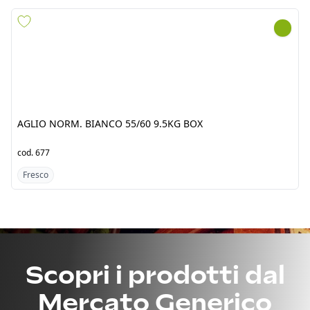
AGLIO NORM. BIANCO
AGLIO PW TRIS 5KG
55/60 9.5KG BOX
25x200GR
cod.
677
cod.
2756
Fresco
Fresco
Scopri i prodotti dal
Mercato Generico
Fresh Tropical srl by Jawad è un’azienda punto di
riferimento per l’importazione di prodotti alimentari