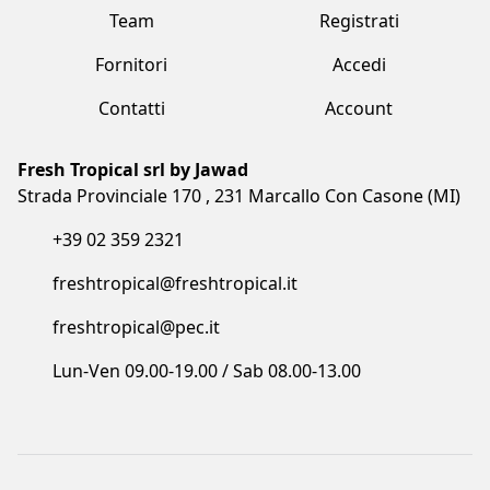
Fresh Tropical srl by Jawad
Strada Provinciale 170 , 231 Marcallo Con Casone (MI)
+39 02 359 2321
freshtropical@freshtropical.it
freshtropical@pec.it
Lun-Ven 09.00-19.00 / Sab 08.00-13.00
Termini e condizioni
Privacy Policy
Cookie Policy
Made with love by Vuau
COPYRIGHT©2023 FRESH TROPICAL SRL BY JAWAD. ALL RIGHTS
RESERVED. CF/P.IVA/VAT: IT05873910961 - COD. SDI: I6RSOLD - R.E.A. MB: