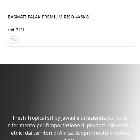
BASMATI FALAK PREMIUM
BASMATI FALAK PREMIUM
RISO 4X5KG
RISO 20X1KG
cod.
7131
cod.
7132
Riso
Riso
Scopri i prodotti dal
Pakistan/India
Fresh Tropical srl by Jawad è un’azienda punto di
riferimento per l’importazione di prodotti alimentari
etnici dai territori di Africa. Scopri i nostri prodotti