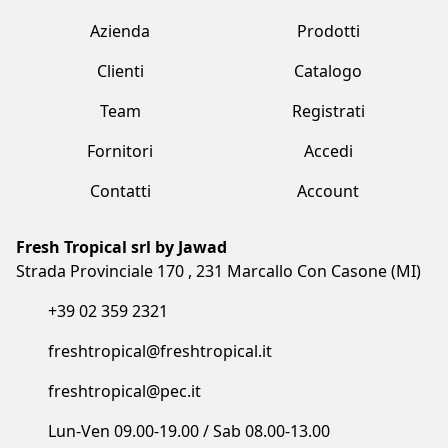
Fresh Tropical srl by Jawad
Strada Provinciale 170 , 231 Marcallo Con Casone (MI)
+39 02 359 2321
freshtropical@freshtropical.it
freshtropical@pec.it
Lun-Ven 09.00-19.00 / Sab 08.00-13.00
Termini e condizioni
Privacy Policy
Cookie Policy
Made with love by Vuau
COPYRIGHT©2023 FRESH TROPICAL SRL BY JAWAD. ALL RIGHTS
RESERVED. CF/P.IVA/VAT: IT05873910961 - COD. SDI: I6RSOLD - R.E.A. MB:
1852500 - REG.IMPRESE: 05873910961