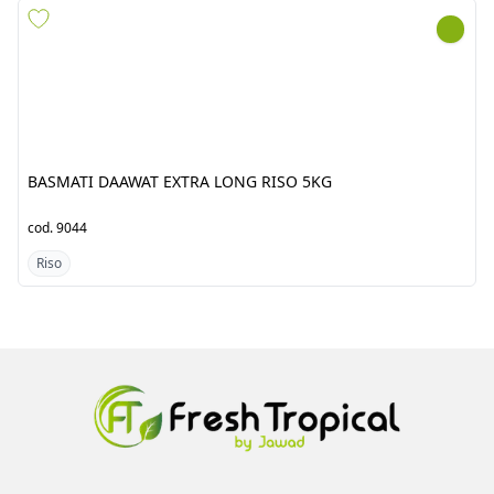
BASMATI DAAWAT EXTRA
BASMATI KAINAAT 1121
LONG RISO 5KG
RISO 4X5KG
cod.
9044
cod.
7365
Riso
Riso
Azienda
Prodotti
Clienti
Catalogo
Team
Registrati