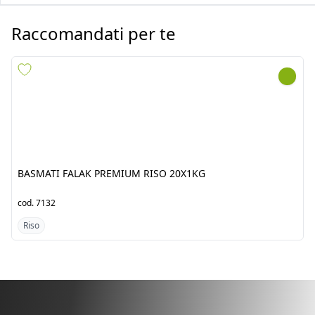
BASMATI FALAK PREMIUM
BASMATI FALAK PREMIUM
RISO 20X1KG
RISO 10X2KG
cod.
7132
cod.
7133
Riso
Riso
Scopri i prodotti dal
Pakistan/India