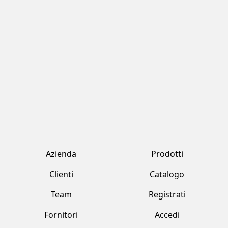
Azienda
Prodotti
Clienti
Catalogo
Team
Registrati
Fornitori
Accedi
Contatti
Account
Fresh Tropical srl by Jawad
Strada Provinciale 170 , 231 Marcallo Con Casone (MI)
+39 02 359 2321
freshtropical@freshtropical.it
freshtropical@pec.it