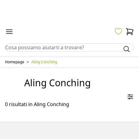
Sito riservato esclusivamente a clienti con partita IVA.
Non accettiamo ordini da privati.
Homepage
>
Aling Conching
Aling Conching
0
risultati in
Aling Conching