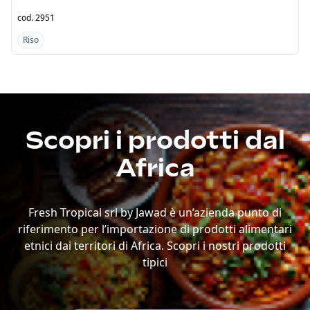
BABA 5X5KG
BABA 10KG
cod.
2951
cod.
3011
Riso
Riso
Scopri i prodotti dal
Africa
Fresh Tropical srl by Jawad è un’azienda punto di
riferimento per l’importazione di prodotti alimentari
etnici dai territori di Africa. Scopri i nostri prodotti
tipici