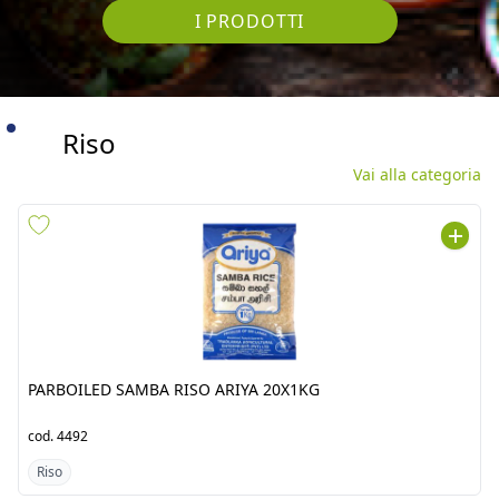
I PRODOTTI
Riso
Vai alla categoria
PARBOILED SAMBA RISO
PARBOILED RED SAMBA
ARIYA 20X1KG
RISO ARIYA 4X5KG
cod.
4492
cod.
4532
Riso
Riso