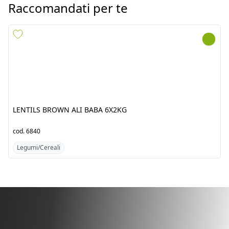
LENTILS BROWN ALI BABA 6X2KG
cod.
6840
c
Legumi/Cereali
Scopri i prodotti dal
Pakistan/India