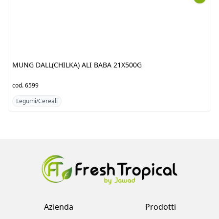
MUNG DALL(CHILKA) ALI BABA 21X500G
cod.
6599
c
Legumi/Cereali
Azienda
Prodotti
Clienti
Catalogo