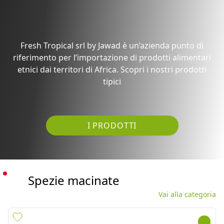
tipici
I PRODOTTI
Spezie macinate
Vai alla categoria
CHILLI PWD ALI BABA
HALDI PWD TRS 6X1KG