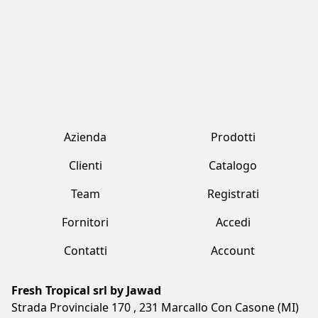
Fresh Tropical srl by Jawad
Strada Provinciale 170 , 231 Marcallo Con Casone (MI)
+39 02 359 2321
freshtropical@freshtropical.it
freshtropical@pec.it
Lun-Ven 09.00-19.00 / Sab 08.00-13.00
Termini e condizioni
Privacy Policy
Cookie Policy
Made with love by Vuau
COPYRIGHT©2023 FRESH TROPICAL SRL BY JAWAD. ALL RIGHTS
RESERVED. CF/P.IVA/VAT: IT05873910961 - COD. SDI: I6RSOLD - R.E.A. MB: