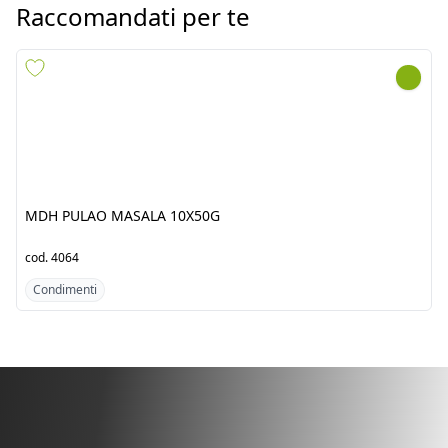
MDH PULAO MASALA
MDH KARAHI PANEER
10X50G
MASALA 10X100G
cod.
4064
cod.
4065
Condimenti
Condimenti
Scopri i prodotti dal
Pakistan/India
Fresh Tropical srl by Jawad è un’azienda punto di
riferimento per l’importazione di prodotti alimentari
etnici dai territori di Africa. Scopri i nostri prodotti