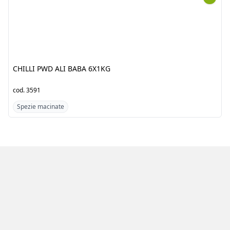
6X1KG
cod.
3591
cod.
3641
Spezie macinate
Spezie macinate
Azienda
Prodotti
Clienti
Catalogo
Team
Registrati
Fornitori
Accedi
Contatti
Account