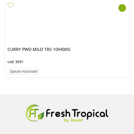
CURRY PWD MILD TRS
BLACK PEPPER PWD TRS
10X400G
20X100G
cod.
3691
cod.
3586
Spezie macinate
Spezie macinate
Azienda
Prodotti
Clienti
Catalogo
Team
Registrati
Fornitori
Accedi