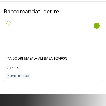
TANDOORI MASALA ALI
CHILLI PWD ALI BABA
BABA 10X400G
6X1KG
cod.
3655
cod.
3591
Spezie macinate
Spezie macinate
Scopri i prodotti dal
Pakistan/India
Fresh Tropical srl by Jawad è un’azienda punto di