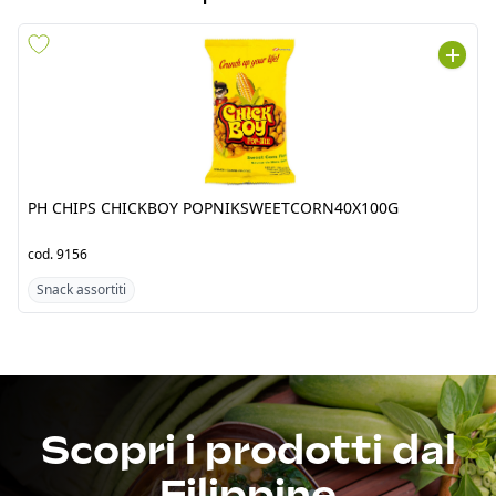
PH CHIPS CHICKBOY
PH CHIPS CHICKBOY
POPNIKSWEETCORN40X100G
POPNIK CHEESE 40X100G
cod.
9156
cod.
9157
Snack assortiti
Snack assortiti
Scopri i prodotti dal
Filippine
Fresh Tropical srl by Jawad è un’azienda punto di
riferimento per l’importazione di prodotti alimentari