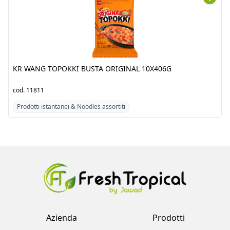
KR WANG TOPOKKI BUSTA
VERMICELLI SOIA
ORIGINAL 10X406G
LONGKOU 40X250G
D.DRAGON
cod.
11811
cod.
10521
Prodotti istantanei & Noodles
Prodotti istantanei & Noodles
assortiti
assortiti
Azienda
Prodotti
Clienti
Catalogo
Team
Registrati