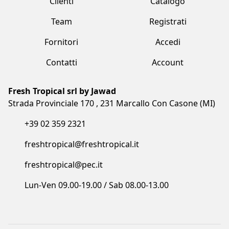
+39 02 359 2321
freshtropical@freshtropical.it
freshtropical@pec.it
Lun-Ven 09.00-19.00 / Sab 08.00-13.00
Termini e condizioni
Privacy Policy
Cookie Policy
Made with love by Vuau
COPYRIGHT©2023 FRESH TROPICAL SRL BY JAWAD. ALL RIGHTS
RESERVED. CF/P.IVA/VAT: IT05873910961 - COD. SDI: I6RSOLD - R.E.A. MB:
1852500 - REG.IMPRESE: 05873910961