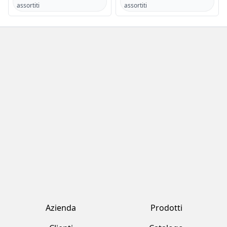
assortiti
assortiti
Azienda
Prodotti
Clienti
Catalogo
Team
Registrati
Fornitori
Accedi
Contatti
Account
Fresh Tropical srl by Jawad
Strada Provinciale 170 , 231 Marcallo Con Casone (MI)