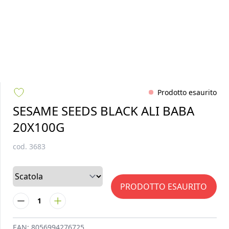
Prodotto esaurito
SESAME SEEDS BLACK ALI BABA
20X100G
cod.
3683
PRODOTTO ESAURITO
1
EAN:
8056994276725