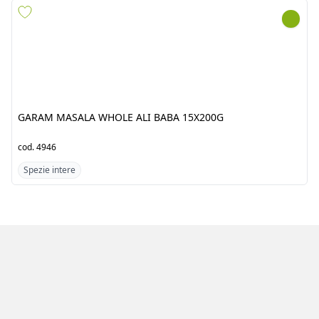
GARAM MASALA WHOLE
PH MAMASITA ANNATTO
ALI BABA 15X200G
ACHIOTE SEEDS 50X50G
cod.
4946
cod.
4563
Spezie intere
Spezie intere
Azienda
Prodotti
Clienti
Catalogo
Team
Registrati
Fornitori
Accedi