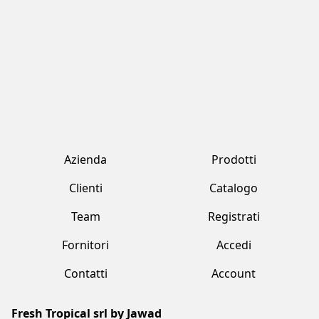
Contatti
Account
Fresh Tropical srl by Jawad
Strada Provinciale 170 , 231 Marcallo Con Casone (MI)
+39 02 359 2321
freshtropical@freshtropical.it
freshtropical@pec.it
Lun-Ven 09.00-19.00 / Sab 08.00-13.00
Termini e condizioni
Privacy Policy
Cookie Policy
Made with love by Vuau