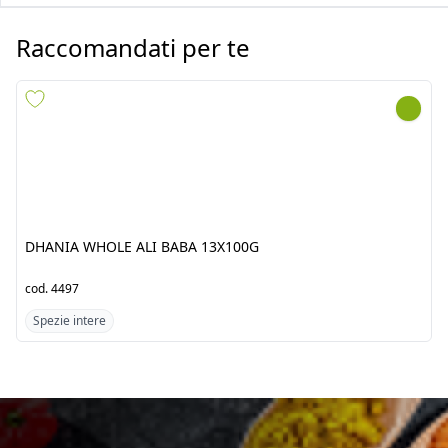
DHANIA WHOLE ALI BABA
DALCHINI WHOLE ALI BABA
13X100G
6X1,5KG
cod.
4497
cod.
9906
Spezie intere
Spezie intere
Scopri i prodotti dal
Pakistan/India
Fresh Tropical srl by Jawad è un’azienda punto di