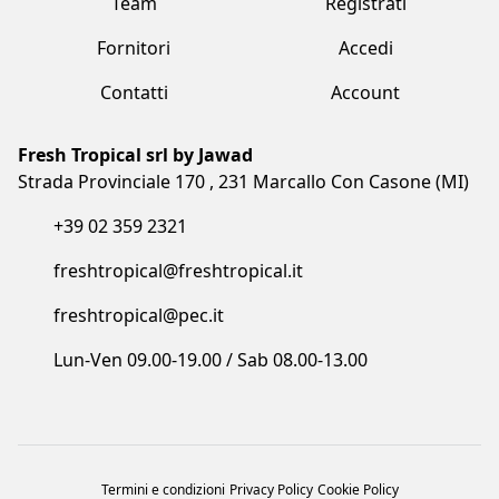
+39 02 359 2321
freshtropical@freshtropical.it
freshtropical@pec.it
Lun-Ven 09.00-19.00 / Sab 08.00-13.00
Termini e condizioni
Privacy Policy
Cookie Policy
Made with love by Vuau
COPYRIGHT©2023 FRESH TROPICAL SRL BY JAWAD. ALL RIGHTS
RESERVED. CF/P.IVA/VAT: IT05873910961 - COD. SDI: I6RSOLD - R.E.A. MB:
1852500 - REG.IMPRESE: 05873910961