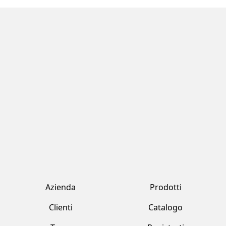
Azienda
Prodotti
Clienti
Catalogo
Team
Registrati
Fornitori
Accedi
Contatti
Account
Fresh Tropical srl by Jawad
Strada Provinciale 170 , 231 Marcallo Con Casone (MI)