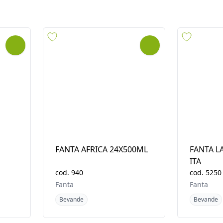
ea geografica
Ultimi arrivi
Disponibilità i
FANTA AFRICA 24X500ML
FANTA L
ITA
cod.
940
cod.
5250