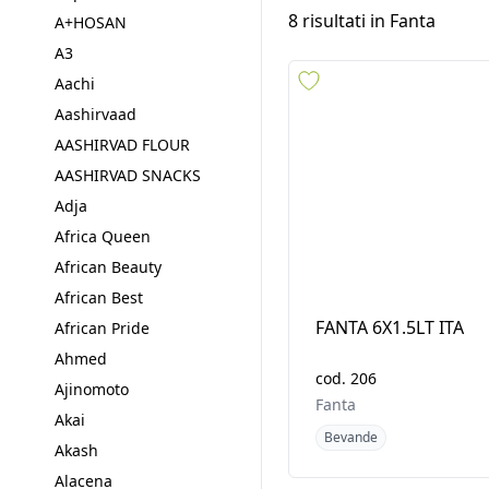
3 Horses
Categorie
Ar
3 Lions
555
8
risultati in
Fanta
7up
A+HOSAN
A3
Aachi
Aashirvaad
AASHIRVAD FLOUR
AASHIRVAD SNACKS
Adja
Africa Queen
African Beauty
FANTA 6X1.5LT ITA
African Best
African Pride
cod.
206
Ahmed