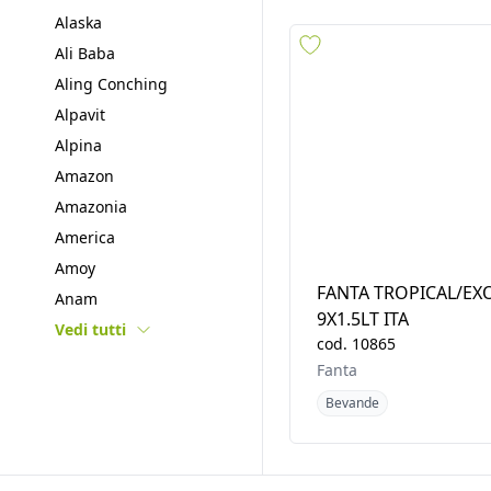
Fanta
Ajinomoto
Bevande
Akai
Akash
Alacena
Alaska
Ali Baba
Aling Conching
Alpavit
Alpina
Amazon
Amazonia
America
FANTA TROPICAL/EX
Amoy
9X1.5LT ITA
Vedi tutti
cod.
10865
Fanta
Bevande