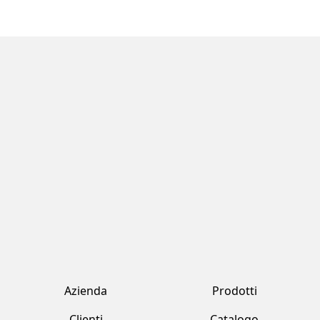
Azienda
Prodotti
Clienti
Catalogo
Team
Registrati
Fornitori
Accedi
Contatti
Account
Fresh Tropical srl by Jawad