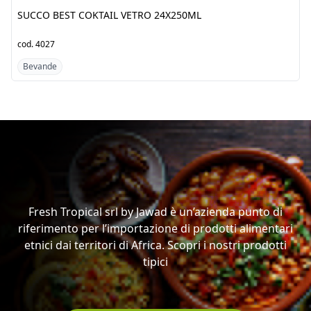
SUCCO BEST COKTAIL
ROM FRUTTI FRESH ALLA
VETRO 24X250ML
PESCA 6X2L
cod.
4027
cod.
7161
Bevande
Bevande
Scopri i prodotti dal
Africa
Fresh Tropical srl by Jawad è un’azienda punto di
riferimento per l’importazione di prodotti alimentari
etnici dai territori di Africa. Scopri i nostri prodotti
tipici