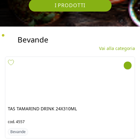
I PRODOTTI
Bevande
Vai alla categoria
TAS TAMARIND DRINK
EAGLE ENERGY DRINK
24X310ML
24x250ML EE
cod.
4557
cod.
7265
Bevande
Bevande