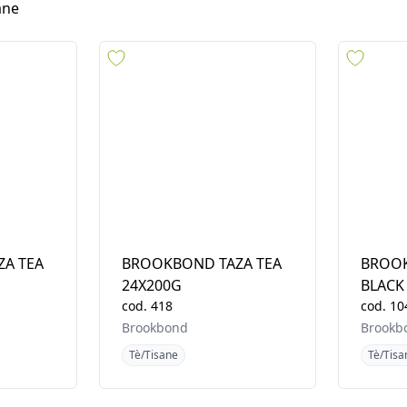
Brand
Ultimi arrivi
Disponibilità i
ane
A TEA
BROOKBOND TAZA TEA
BROOK
24X200G
BLACK
cod.
418
cod.
10