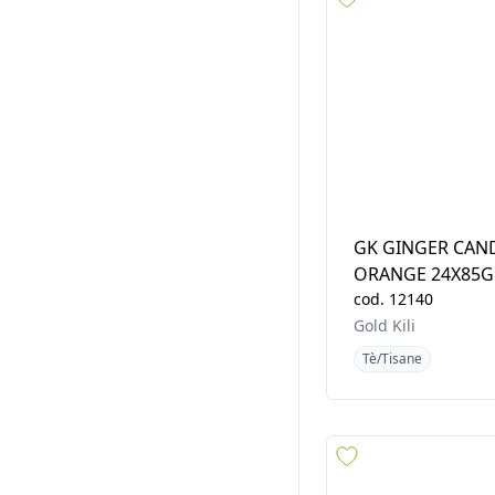
Tè/Tisane
GK GINGER CAN
ORANGE 24X85G
cod.
12140
Gold Kili
Tè/Tisane