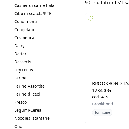
Bevande
Area geografica
Biscotti
Burro chiarificato
90
risultati in
Tè/Tis
Casher di carne halal
Cibo in scatola/RTE
Condimenti
Congelato
Cosmetica
Dairy
Datteri
Desserts
Dry Fruits
Farine
BROOKBOND TAZ
Farine Assortite
12X400G
Farine di ceci
cod.
419
Fresco