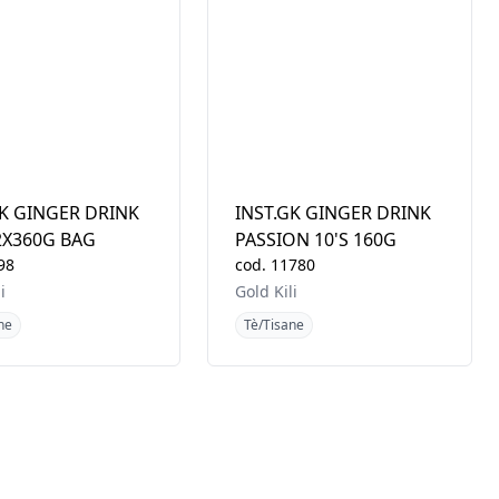
GK GINGER DRINK
INST.GK GINGER DRINK
2X360G BAG
PASSION 10'S 160G
98
cod.
11780
i
Gold Kili
ne
Tè/Tisane