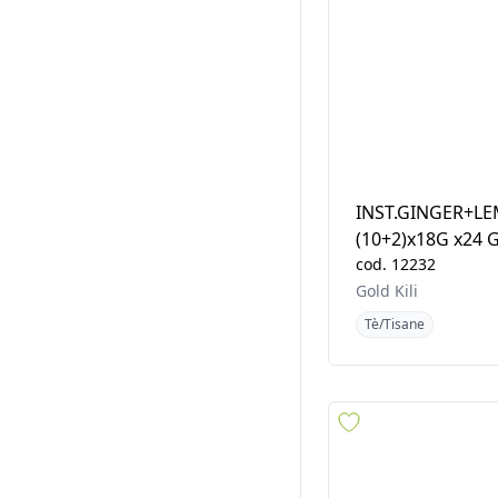
INST.GINGER+L
(10+2)x18G x24 
cod.
12232
Gold Kili
Tè/Tisane