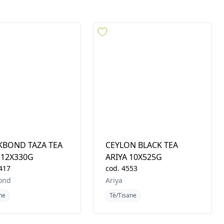
mmediata
BOND TAZA TEA
CEYLON BLACK TEA
 12X330G
ARIYA 10X525G
417
cod.
4553