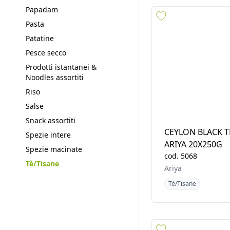
Brookbond
Legumi/Cereali
Tè/Tisane
Noodles istantanei
Olio
Papadam
Pasta
Patatine
Pesce secco
Prodotti istantanei &
Noodles assortiti
Riso
Salse
Snack assortiti
CEYLON BLACK T
Spezie intere
ARIYA 20X250G
Spezie macinate
cod.
5068
Tè/Tisane
Ariya