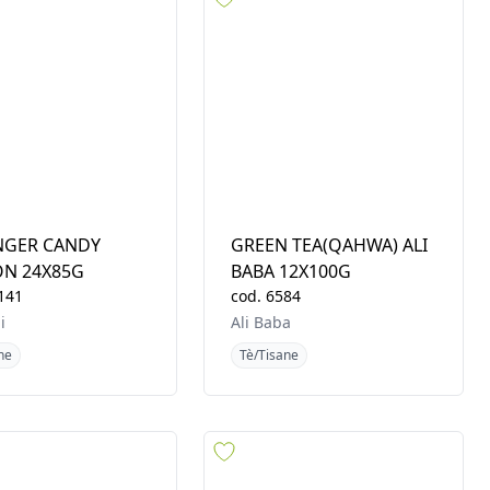
ne
Tè/Tisane
NGER CANDY
GREEN TEA(QAHWA) ALI
ON 24X85G
BABA 12X100G
141
cod.
6584
i
Ali Baba
ne
Tè/Tisane