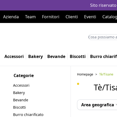
Sito riservato
Azienda
Team
Fornitori
Clienti
Eventi
Catalog
Accessori
Bakery
Bevande
Biscotti
Burro chiarif
Homepage
>
Tè/Tisane
Categorie
Tè/Ti
Accessori
Bakery