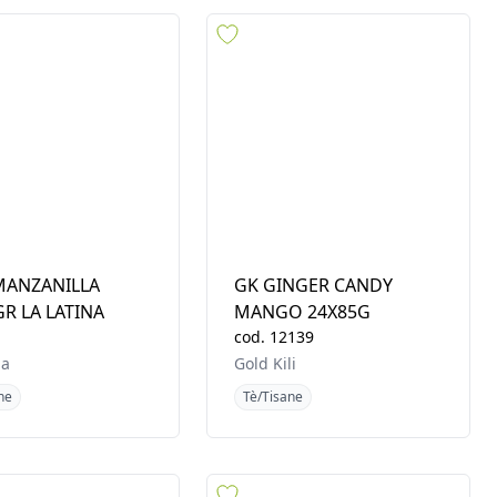
ond
Ariya
ne
Tè/Tisane
MANZANILLA
GK GINGER CANDY
R LA LATINA
MANGO 24X85G
cod.
12139
na
Gold Kili